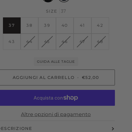
SIZE
37
37
38
39
40
41
42
VARIANTE
VARIANTE
VARIANTE
VARIANTE
VARIANTE
43
44
45
46
47
48
ESAURITA
ESAURITA
ESAURITA
ESAURITA
ESAURITA
O
O
O
O
O
NON
NON
NON
NON
NON
GUIDA ALLE TAGLIE
DISPONIBILE
DISPONIBILE
DISPONIBILE
DISPONIBILE
DISPONIBIL
AGGIUNGI AL CARRELLO
•
€52,00
Altre opzioni di pagamento
DESCRIZIONE