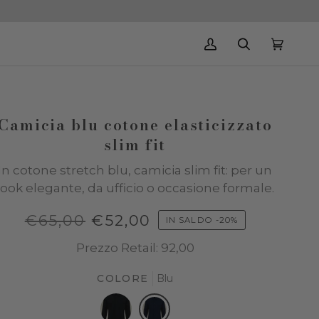
Il
Cerca
Carrello
(0)
mio
account
Camicia blu cotone elasticizzato
slim fit
In cotone stretch blu, camicia slim fit: per un
look elegante, da ufficio o occasione formale.
€65,00
€52,00
IN SALDO
-
20%
Prezzo Retail: 92,00
COLORE
Blu