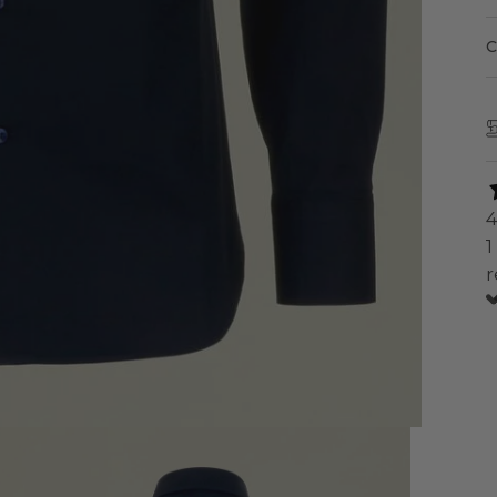
4
1
r