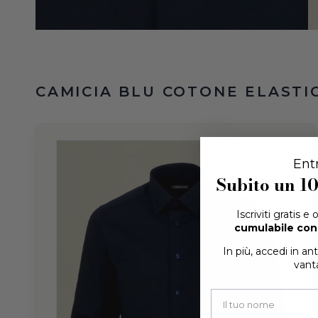
Ent
Subito un
1
Iscriviti gratis e
cumulabile con 
In più, accedi in an
vanta