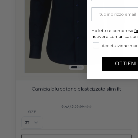
Your email
Ho letto e compreso
l
ricevere comunicazion
Accettazione mar
OTTIENI