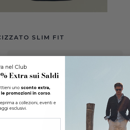
ra nel Club
0% Extra
sui Saldi
 ottieni uno
sconto extra,
le promozioni in corso
.
teprima a collezioni, eventi e
ggi esclusivi.