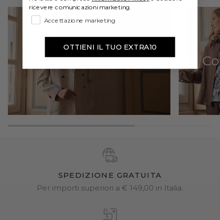
ricevere comunicazioni marketing.
Accettazione marketing
OTTIENI IL TUO EXTRA10
Collezione Uomo
Co
SPEDIZIONE GRATUITA
Per importi superiori a € 149,00 in Italia.