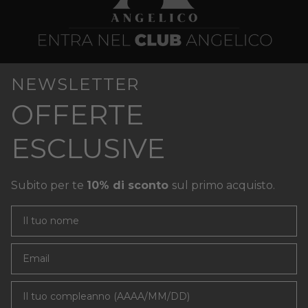
NEWSLETTER
OFFERTE
ESCLUSIVE
Subito per te
10% di sconto
sul primo acquisto.
Email