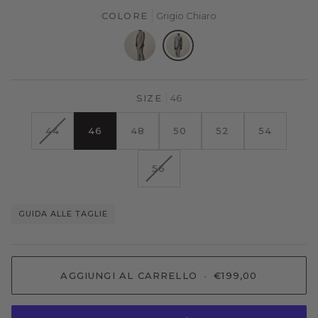
COLORE
Grigio Chiaro
SIZE
46
VARIANTE
44
46
48
50
52
54
ESAURITA
O
VARIANTE
56
NON
ESAURITA
DISPONIBILE
O
NON
GUIDA ALLE TAGLIE
DISPONIBILE
AGGIUNGI AL CARRELLO
•
€199,00