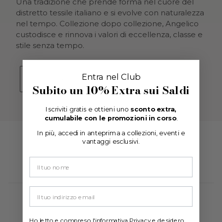
Una tradizione che prende forma nel cuore del
distretto tessile italiano e si evolve con naturalezza
nel tempo. Collezione dopo collezione, Angelico
custodisce e rinnova i valori di eccellenza, classe e
stile senza tempo.
Entra nel Club
SCOPRI CHI SIAMO
Subito un
10% Extra
sui Saldi
Iscriviti gratis e ottieni uno
sconto extra,
cumulabile con le promozioni in corso
.
In più, accedi in anteprima a collezioni, eventi e
TI POTREBBE INTERESSARE
vantaggi esclusivi.
Your email
Ho letto e compreso
l'informativa Privacy
e desidero