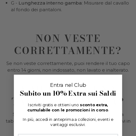
G -
Lunghezza interno gamba
: Misurare dal cavallo
al fondo dei pantaloni.
NON VESTE
CORRETTAMENTE?
Se non veste correttamente, puoi rendere il tuo capo
entro 14 giorni, non indossato, non lavato e inalterato.
Vedi la policy dei resi
A METÀ TRA UNA
Entra nel Club
Subito un
10% Extra
sui Saldi
TAGLIA E L'ALTRA?
Iscriviti gratis e ottieni uno
sconto extra,
cumulabile con le promozioni in corso
.
Se le tue misure sono tra una taglia e l'altra nella
In più, accedi in anteprima a collezioni, eventi e
tabella, ti consigliamo di scegliere la maggiore. Scrivi in
vantaggi esclusivi.
chat o contattaci per ulteriori dubbi!