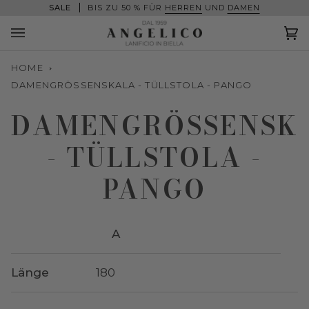
Direkt
SALE
BIS ZU 50 % FÜR
HERREN
UND
DAMEN
zum
Inhalt
Ei
(0
HOME
DAMENGRÖSSENSKALA - TÜLLSTOLA - PANGO
DAMENGRÖSSENSKAL
TÜLLSTOLA - P
ANGO
A
Länge
180