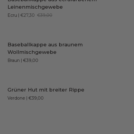
IN DEN EINKAUFSWAGEN LEGEN
aus
Leinenmischgewebe
ecrufarbenem
Ecru
€27,30
€39,00
Leinenmischgewebe
Baseballkappe
Baseballkappe aus braunem
IN DEN EINKAUFSWAGEN LEGEN
aus
Wollmischgewebe
braunem
Braun
€39,00
Wollmischgewebe
Grüner
Grüner Hut mit breiter Rippe
IN DEN EINKAUFSWAGEN LEGEN
Hut
Verdone
€39,00
mit
breiter
Rippe