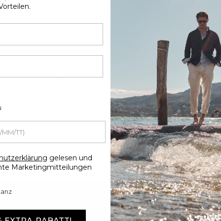
Vorteilen.
QUALITÄTSKONTROLLE
Produkte aus den besten italienischen
Stoffen.
u
hutzerklärung
gelesen und
te Marketingmitteilungen
tanz
 % EXTRA-RABATT!