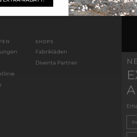
FEN
SHOPS
gungen
Fabrikläden
N
Diventa Partner
E
tlinie
e
A
Erha
Emai