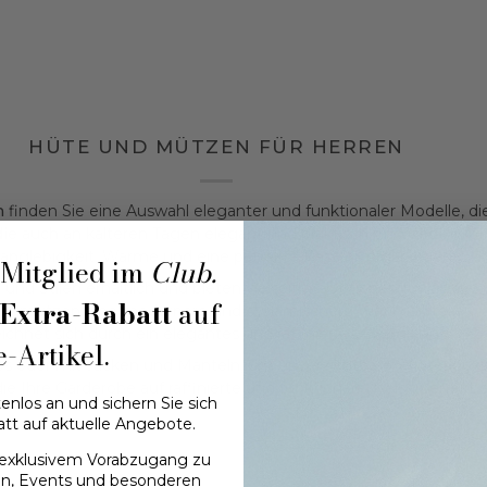
HÜTE UND MÜTZEN FÜR HERREN
n
finden Sie eine Auswahl eleganter und funktionaler Modelle, die 
die
auch an kälteren Tagen elegant und praktisch sind. Jede
Wol
Langlebigkeit, Wärme und eine perfekte Passform garantieren.
Mitglied im
Club.
und Stilen erhältlich und bieten vielseitige Optionen für lässig
Extra-Rabatt
auf
renmützen eine modernere und dynamischere Wahl darstellen. Je
ichnet sich durch ein elegantes und raffiniertes Design aus.
e-Artikel.
s oder mit Jacken und Mänteln, um unverzichtbare Winterlooks 
die Ihre Garderobe auf raffinierte und funktionale Weise perfekt
enlos an und sichern Sie sich
att auf aktuelle Angebote.
n exklusivem Vorabzugang zu
en, Events und besonderen