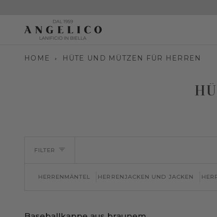
Direkt
zum
Inhalt
HOME
HÜTE UND MÜTZEN FÜR HERREN
HÜ
FILTER
HERRENMÄNTEL
HERRENJACKEN UND JACKEN
HER
Baseballkappe
SPAREN SIE30%
Baseballkappe aus braunem