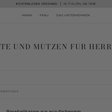
KOSTENLOSER VERSAND
IN ITALIEN, AB 150€
MANN
FRAU
DAS UNTERNEHMEN
TE UND MÜTZEN FÜR HER
RENSCHALS
Baseballkappe
SPAREN SIE30%
Baseballkappe aus ecrufarbenem