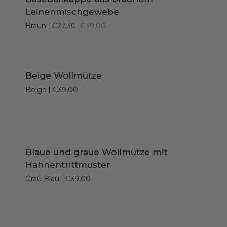
IN DEN EINKAUFSWAGEN LEGEN
aus
Leinenmischgewebe
braunem
Braun
€27,30
€39,00
Leinenmischgewebe
Beige
Beige Wollmütze
IN DEN EINKAUFSWAGEN LEGEN
Wollmütze
Beige
€39,00
Blaue
Blaue und graue Wollmütze mit
SCHNELL HINZUFÜGEN
und
Hahnentrittmuster
graue
Grau Blau
€39,00
Wollmütze
mit
Hahnentrittmuster