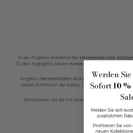
In der Angelico-Kollektion
für Herrenhüte und -mütze
Zu den Highlights zählen
Wintermützen
und -mützen,
die 
Werden Sie 
Angelico
Herrenmützen
sind in verschiedenen Farben 
Sofort
10 % 
bieten Komfort in der kalten Jahreszeit, während Her
ze
Sal
Kombinieren Sie sie mit anderen Angelico-Accessoire
Herrenhüten
, 
Melden Sie sich kost
zusätzlichen Rab
Profitieren Sie vo
neuen Kollektion