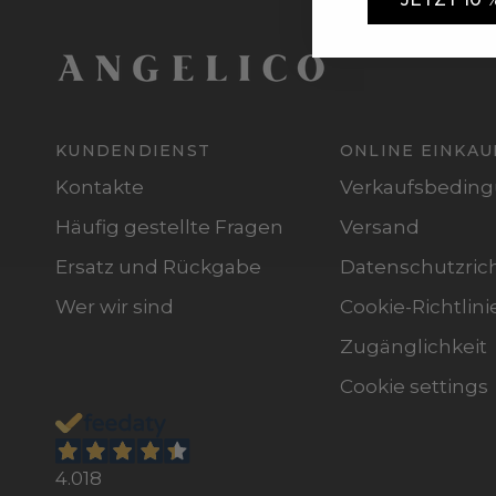
KUNDENDIENST
ONLINE EINKAU
Kontakte
Verkaufsbedin
Häufig gestellte Fragen
Versand
Ersatz und Rückgabe
Datenschutzrich
Wer wir sind
Cookie-Richtlini
Zugänglichkeit
Cookie settings
4.018