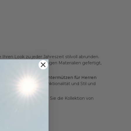
Ihren Look zu jeder Jahreszeit stilvoll abrunden.
lmütze
ist aus hochwertigen Materialien gefertigt,
e und elegante Looks.
Wintermützen für Herren
des Modell vereint Funktionalität und Stil und
zu kreieren. Entdecken Sie die Kollektion von
 ergänzen.