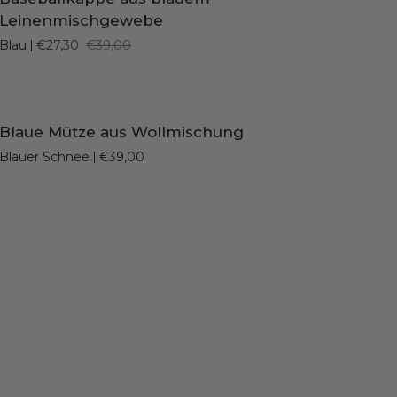
IN DEN EINKAUFSWAGEN LEGEN
aus
Leinenmischgewebe
blauem
Blau
€27,30
€39,00
Leinenmischgewebe
Blaue
Blaue Mütze aus Wollmischung
SCHNELL HINZUFÜGEN
Mütze
Blauer Schnee
€39,00
aus
Wollmischung