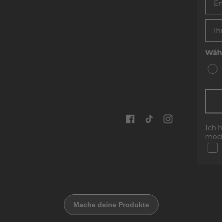
Wähl
Ich 
möch