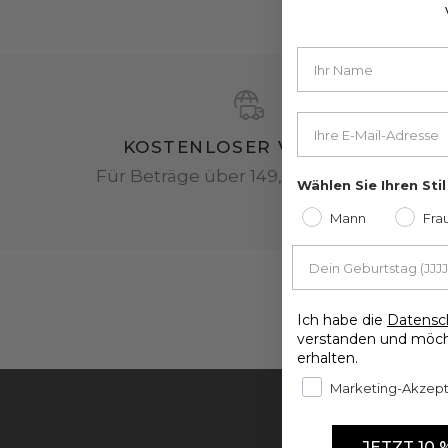
Your email
KOSTENLOSER VERSAND
Für Beträge über 149,00 € in Italien.
Wählen Sie Ihren Stil
Mann
Fra
Ich habe die
Datensc
verstanden und möch
erhalten.
Marketing-Akzep
JETZT 10