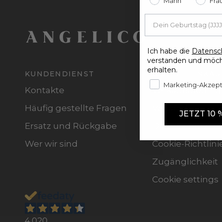
Mann
Fra
Ich habe die
Datensc
verstanden und möch
erhalten.
KUNDENDIENST
ONLINE EINKAU
Marketing-Akzep
Kontakte
Verkaufsbedin
Häufig gestellte Fragen
Versand
JETZT 10
Ersatz und Rückgabe
Datenschutzrich
Wer wir sind
Cookie-Richtlini
Zugänglichkeit
Cookie settings
4.020