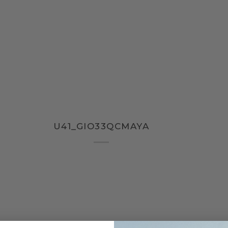
U41_GIO33QCMAYA