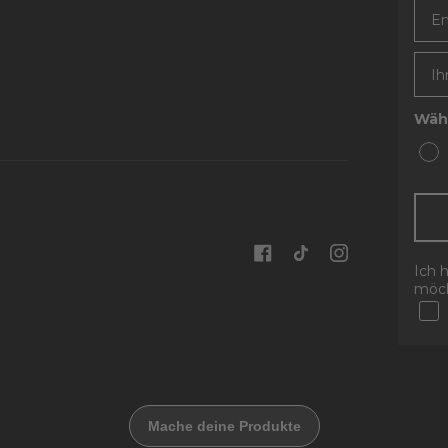
Emai
Wähl
Ich 
möch