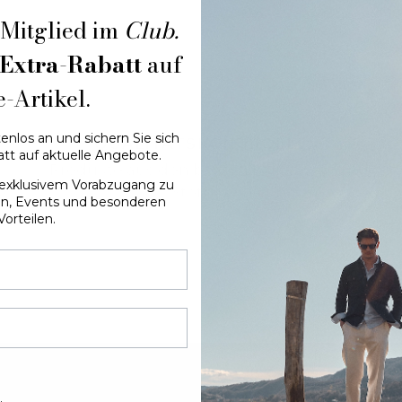
Mitglied im
Club.
Extra-Rabatt
auf
e-Artikel.
enlos an und sichern Sie sich
QUALITÄTSKONTROLLE
att auf aktuelle Angebote.
Produkte aus den besten italienischen
n exklusivem Vorabzugang zu
Stoffen.
en, Events und besonderen
Vorteilen.