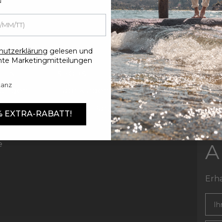
u
hutzerklärung
gelesen und
te Marketingmitteilungen
FEN
SHOPS
tanz
gungen
Fabrikläden
N
Diventa Partner
 % EXTRA-RABATT!
E
tlinie
e
A
Erha