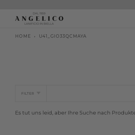
Direkt
zum
Inhalt
HOME
U41_GIO33QCMAYA
FILTER
Es tut uns leid, aber Ihre Suche nach Produkt