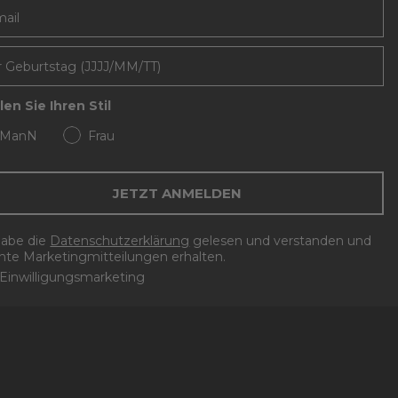
l
en Sie Ihren Stil
ManN
Frau
JETZT ANMELDEN
habe die
Datenschutzerklärung
gelesen und verstanden und
te Marketingmitteilungen erhalten.
Einwilligungsmarketing