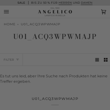
Direkt
SALE
BIS ZU 50 % FÜR
HERREN
UND
DAMEN
zum
Inhalt
Ei
(0
HOME
U01_ACQ3WPWMAJP
U01_ACQ3WPWMAJP
FILTER
Es tut uns leid, aber Ihre Suche nach Produkten hat keine
Treffer ergeben.
U01_ACQ3WPWMAJP