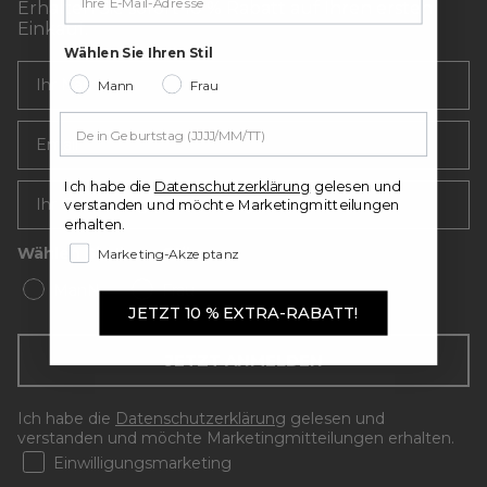
Erhalten Sie sofort 10 % Rabatt auf Ihren ersten
Einkauf.
Wählen Sie Ihren Stil
Mann
Frau
Email
Ich habe die
Datenschutzerklärung
gelesen und
verstanden und möchte Marketingmitteilungen
erhalten.
Wählen Sie Ihren Stil
Marketing-Akzeptanz
ManN
Frau
JETZT 10 % EXTRA-RABATT!
JETZT ANMELDEN
Ich habe die
Datenschutzerklärung
gelesen und
verstanden und möchte Marketingmitteilungen erhalten.
Einwilligungsmarketing