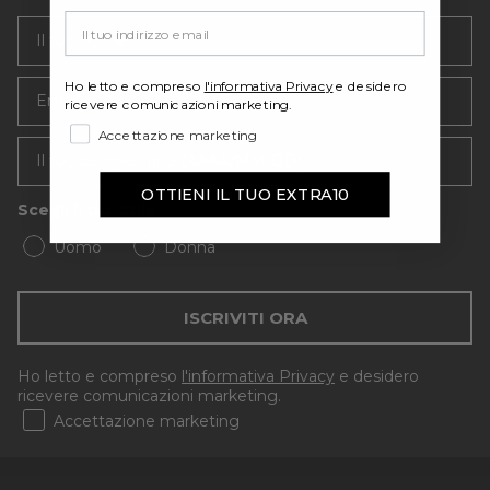
Your email
Email
Ho letto e compreso
l'informativa Privacy
e desidero
ricevere comunicazioni marketing.
Accettazione marketing
OTTIENI IL TUO EXTRA10
Scegli il tuo stile
Uomo
Donna
ISCRIVITI ORA
Ho letto e compreso
l'informativa Privacy
e desidero
ricevere comunicazioni marketing.
Accettazione marketing