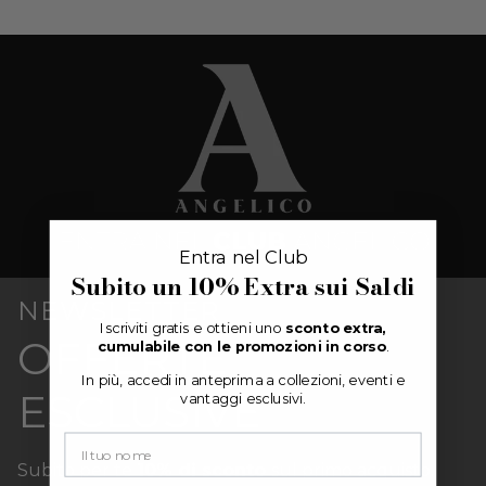
Entra nel Club
Subito un
10% Extra
sui Saldi
NEWSLETTER
Iscriviti gratis e ottieni uno
sconto extra,
OFFERTE
cumulabile con le promozioni in corso
.
In più, accedi in anteprima a collezioni, eventi e
ESCLUSIVE
vantaggi esclusivi.
Subito per te
10% di sconto
sul primo acquisto.