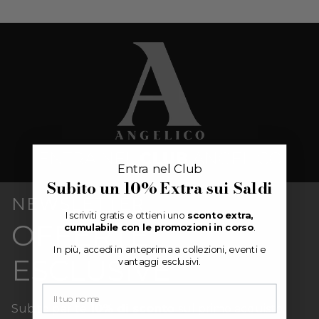
Entra nel Club
Subito un
10% Extra
sui Saldi
NEWSLETTER
Iscriviti gratis e ottieni uno
sconto extra,
OFFERTE
cumulabile con le promozioni in corso
.
In più, accedi in anteprima a collezioni, eventi e
ESCLUSIVE
vantaggi esclusivi.
Subito per te
10% di sconto
sul primo acquisto.