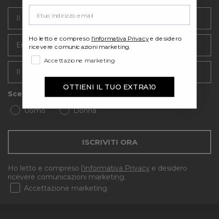
Your email
Email
Ho letto e compreso
l'informativa Privacy
e desidero
ricevere comunicazioni marketing.
Accettazione marketing
OTTIENI IL TUO EXTRA10
Scegli il tuo stile
Uomo
Donna
ISCRIVITI ORA
Ho letto e compreso
l'informativa Privacy
e desidero
ricevere comunicazioni marketing.
Accettazione marketing