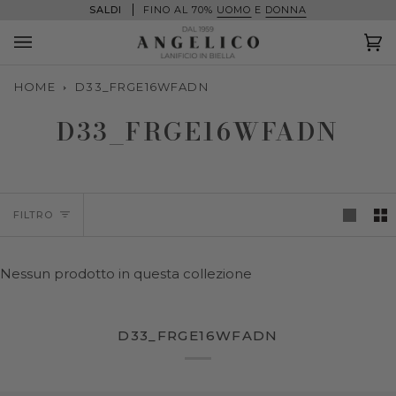
Salta
SALDI
FINO AL 70%
UOMO
E
DONNA
al
contenuto
Ca
(0
HOME
D33_FRGE16WFADN
D33_FRGE16WFADN
FILTRO
Nessun prodotto in questa collezione
D33_FRGE16WFADN