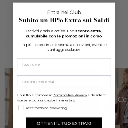
Entra nel Club
TI POTREBBE INTERESSARE
Subito un
10% Extra
sui Saldi
Iscriviti gratis e ottieni uno
sconto extra,
cumulabile con le promozioni in corso
.
In più, accedi in anteprima a collezioni, eventi e
vantaggi esclusivi.
Your email
Ho letto e compreso
l'informativa Privacy
e desidero
Collezione Uomo
Co
ricevere comunicazioni marketing.
Accettazione marketing
OTTIENI IL TUO EXTRA10