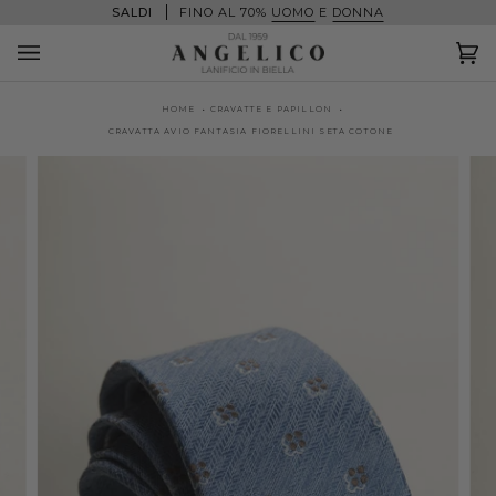
Salta
SALDI
FINO AL 70%
UOMO
E
DONNA
al
contenuto
Ca
(0
HOME
CRAVATTE E PAPILLON
CRAVATTA AVIO FANTASIA FIORELLINI SETA COTONE