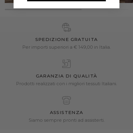
SPEDIZIONE GRATUITA
Per importi superiori a € 149,00 in Italia.
GARANZIA DI QUALITÀ
Prodotti realizzati con i migliori tessuti Italiani.
ASSISTENZA
Siamo sempre pronti ad assisterti.