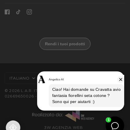
LINGUA
VALUTA
ITALIANO
ITALIA (IT €)
© 2026 L.A.R. ITALIA SRL UNIPERSONALE | P.I.
02669650026 - REA MI 2540975
3W AGENZIA WEB