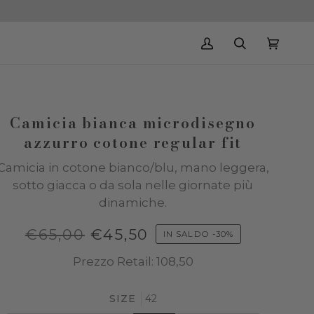
Il
Cerca
Carrello
(0)
mio
account
Camicia bianca microdisegno
azzurro cotone regular fit
Camicia in cotone bianco/blu, mano leggera,
sotto giacca o da sola nelle giornate più
dinamiche.
€65,00
€45,50
IN SALDO
-
30%
Prezzo Retail: 108,50
SIZE
42