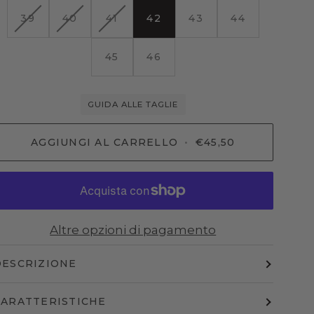
VARIANTE
VARIANTE
VARIANTE
39
40
41
42
43
44
ESAURITA
ESAURITA
ESAURITA
O
O
O
45
46
NON
NON
NON
DISPONIBILE
DISPONIBILE
DISPONIBILE
GUIDA ALLE TAGLIE
AGGIUNGI AL CARRELLO
•
€45,50
Altre opzioni di pagamento
DESCRIZIONE
CARATTERISTICHE