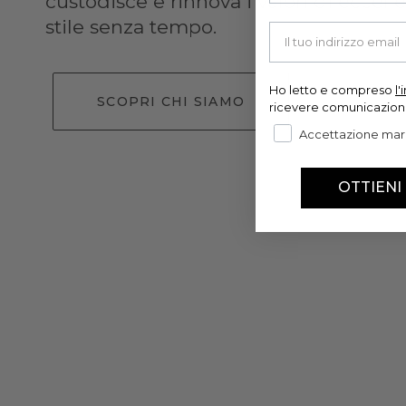
custodisce e rinnova i valori di eccelle
stile senza tempo.
Your email
Ho letto e compreso
l
SCOPRI CHI SIAMO
ricevere comunicazion
Accettazione mar
OTTIENI