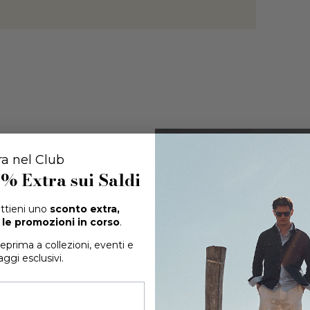
ra nel Club
0% Extra
sui Saldi
 ottieni uno
sconto extra,
le promozioni in corso
.
teprima a collezioni, eventi e
cuore del
ggi esclusivi.
on naturalezza nel
ngelico