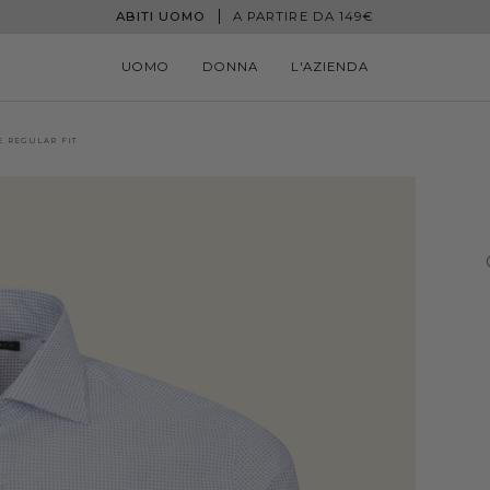
ABITI UOMO
A PARTIRE DA 149€
UOMO
DONNA
L'AZIENDA
 REGULAR FIT