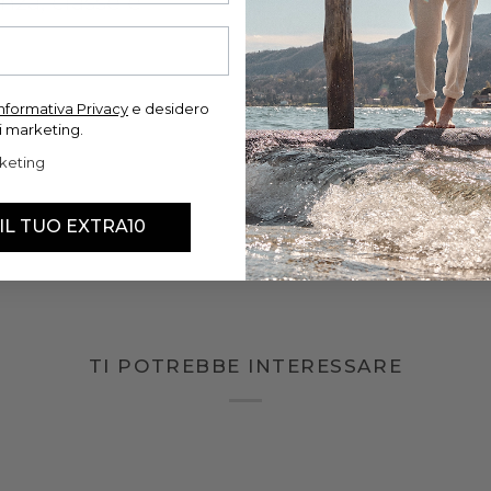
nza, classe e
'informativa Privacy
e desidero
i marketing.
keting
 IL TUO EXTRA10
TI POTREBBE INTERESSARE