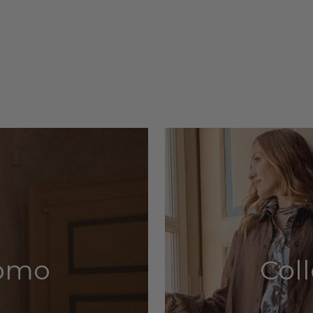
Uomo
Col