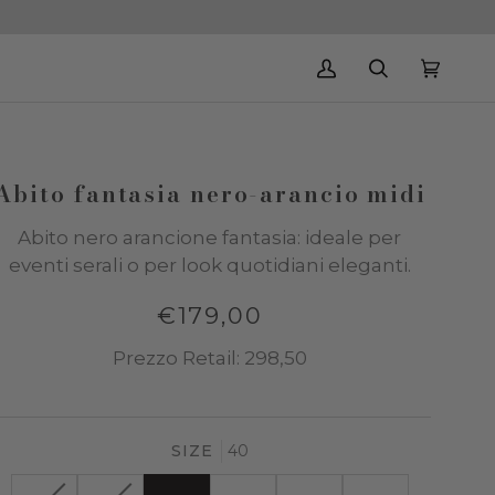
Il
Cerca
Carrello
(0)
mio
account
Abito fantasia nero-arancio midi
Abito nero arancione fantasia: ideale per
eventi serali o per look quotidiani eleganti.
€179,00
Prezzo Retail: 298,50
SIZE
40