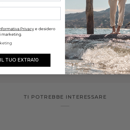
 tempo.
'informativa Privacy
e desidero
i marketing.
keting
 IL TUO EXTRA10
TI POTREBBE INTERESSARE