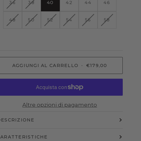
VARIANTE
VARIANTE
36
38
40
42
44
46
ESAURITA
ESAURITA
O
O
VARIANTE
VARIANTE
VARIANTE
VARIANTE
VARIANTE
VARIANTE
48
50
52
54
56
58
NON
NON
ESAURITA
ESAURITA
ESAURITA
ESAURITA
ESAURITA
ESAURITA
DISPONIBILE
DISPONIBILE
O
O
O
O
O
O
NON
NON
NON
NON
NON
NON
DISPONIBILE
DISPONIBILE
DISPONIBILE
DISPONIBILE
DISPONIBILE
DISPONIBIL
AGGIUNGI AL CARRELLO
•
€179,00
Altre opzioni di pagamento
DESCRIZIONE
CARATTERISTICHE