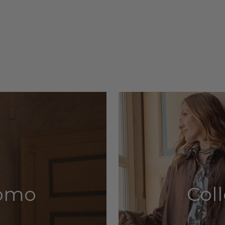
Uomo
Col