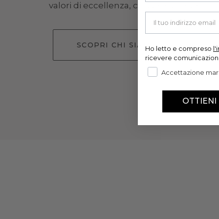
valori di eccellenza, classe e stile senza
Your email
SCOPRI CHI SIAMO
Ho letto e compreso
l
ricevere comunicazion
Accettazione mar
OTTIENI