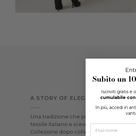
Ent
Subito un
1
Iscriviti gratis e
cumulabile con 
A STORY OF ELEGANCE
In più, accedi in an
vanta
Una tradizione che prende forma nel cuo
tessile italiano e si evolve con naturale
Collezione dopo collezione, Angelico cus