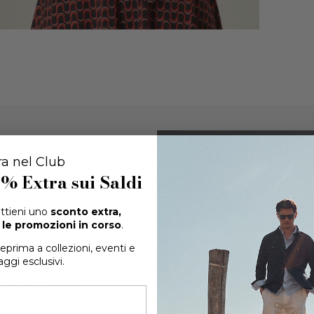
ra nel Club
0% Extra
sui Saldi
 ottieni uno
sconto extra,
le promozioni in corso
.
teprima a collezioni, eventi e
ggi esclusivi.
re del distretto
zza nel tempo.
todisce e rinnova i